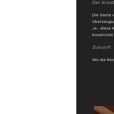
Der krea
Die Gäste 
Überzeugun
Ja - diese 
Kreativitä
Zukunft
Wo die Reis