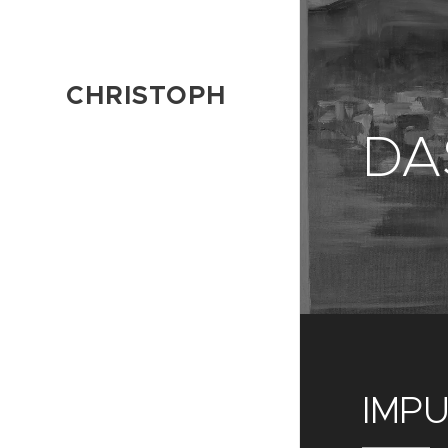
CHRISTOPH
WEIERMAYER
DA
Künstler
Designer
Hotelier
IMP