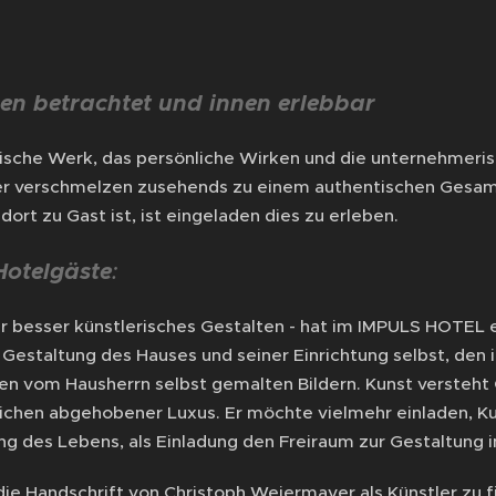
en betrachtet und innen erlebbar
rische Werk, das persönliche Wirken und die unternehmeri
 verschmelzen zusehends zu einem authentischen Gesamt(
 dort zu Gast ist, ist eingeladen dies zu erleben.
Hotelgäste
:
er besser künstlerisches Gestalten - hat im IMPULS HOTEL 
Gestaltung des Hauses und seiner Einrichtung selbst, de
den vom Hausherrn selbst gemalten Bildern. Kunst versteht
lichen abgehobener Luxus. Er möchte vielmehr einladen, Ku
ng des Lebens, als Einladung den Freiraum zur Gestaltun
 die Handschrift von Christoph Weiermayer als Künstler zu 