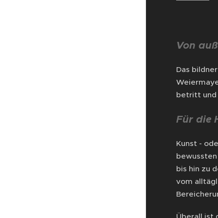
Von auß
Das bildne
Weiermayer
betritt und
Für die 
Kunst - od
bewussten 
bis hin zu 
vom alltäg
Bereicheru
Überall ist